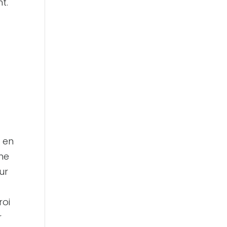
t.
 en
une
ur
roi
r