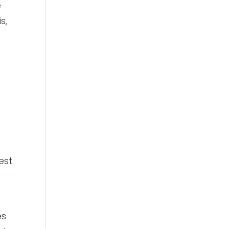
e
s,
est
es