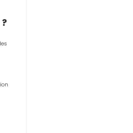
 ?
les
ion