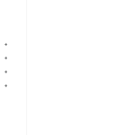
+
+
+
+