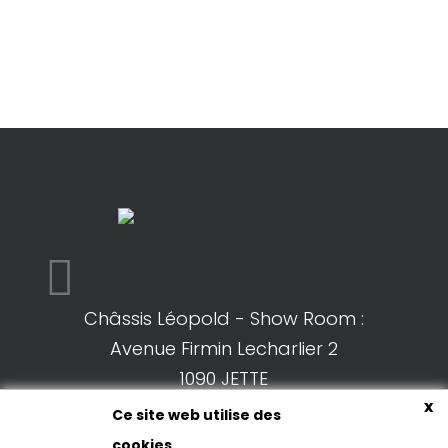

Châssis Léopold - Show Room :
Avenue Firmin Lecharlier 2
1090 JETTE
x
(carrefour avec Boulevard DESMET
Ce site web utilise des
DENAYER)
cookies